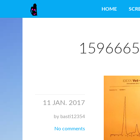
HOME
SCR
1596665
11 JAN. 2017
by basti12354
No comments