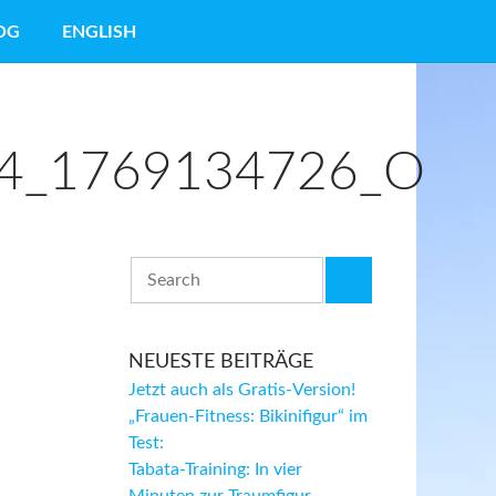
OG
ENGLISH
4_1769134726_O
NEUESTE BEITRÄGE
Jetzt auch als Gratis-Version!
„Frauen-Fitness: Bikinifigur“ im
Test:
Tabata-Training: In vier