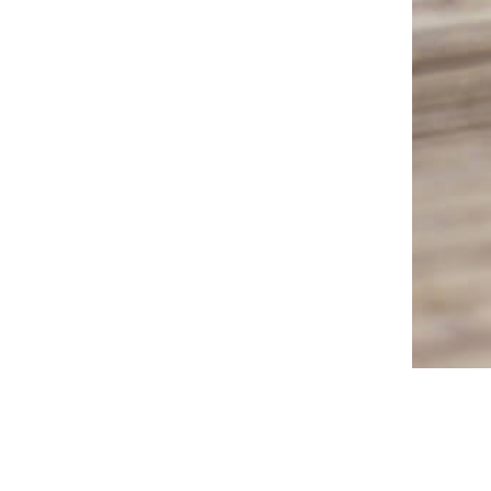
TAGS
Bikini
Android
App
Bauch
Beine