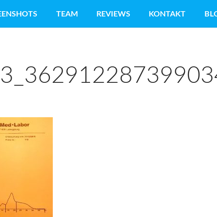
EENSHOTS
TEAM
REVIEWS
KONTAKT
BL
3_36291228739903