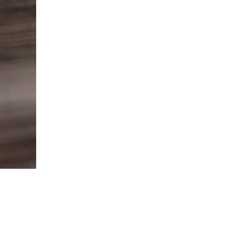
NEUESTE BEITRÄGE
Jetzt auch als Gratis-Version!
„Frauen-Fitness: Bikinifigur“ im Test: