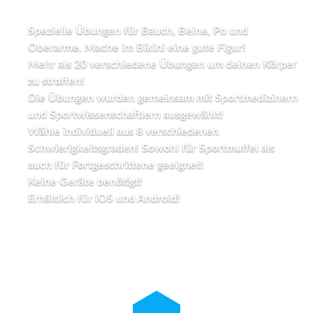
Spezielle Übungen für Bauch, Beine, Po und
Oberarme. Mache im Bikini eine gute Figur!
Mehr als 20 verschiedene Übungen um deinen Körper
zu straffen!
Die Übungen wurden gemeinsam mit Sportmedizinern
und Sportwissenschaftlern ausgewählt!
Wähle individuell aus 8 verschiedenen
Schwierigkeitsgraden! Sowohl für Sportmuffel als
auch für Fortgeschrittene geeignet!
Keine Geräte benötigt!
Erhältlich für iOS und Android!