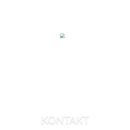
Hallo München
APP DER WOCHE
TZ-München
KONTAKT